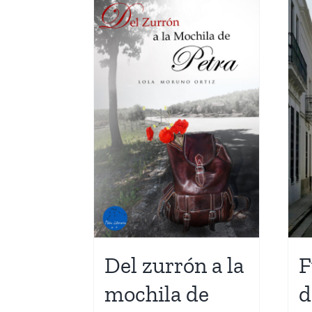
Del zurrón a la
F
mochila de
d