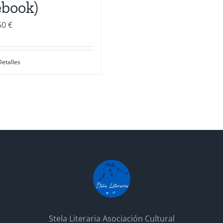
ebook)
50
€
Detalles
Stela Literaria Asociación Cultural