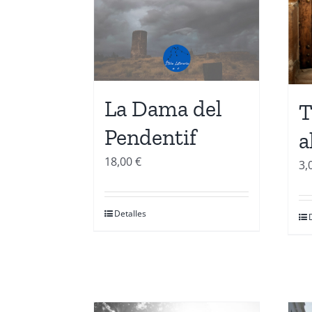
La Dama del
T
Pendentif
a
18,00
€
3,
Detalles