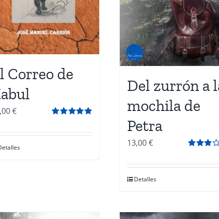
l Correo de
Del zurrón a l
abul
mochila de
,00
€
Petra
Valorado
con
5.00
de 5
13,00
€
Detalles
Valorado
con
3.00
de
5
Detalles