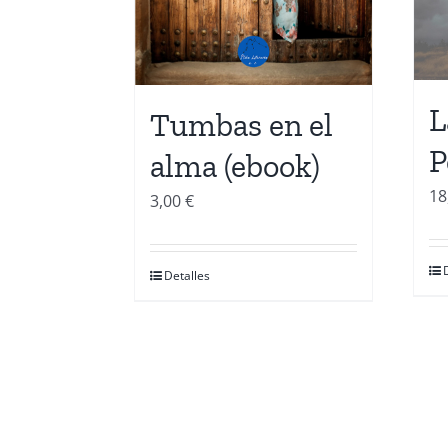
L
Tumbas en el
P
alma (ebook)
18
3,00
€
Detalles