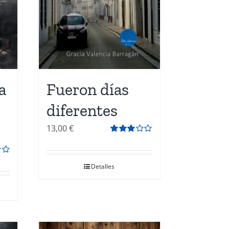
a
Fueron días
diferentes
13,00
€
Valorado
con
3.00
de
5
Detalles