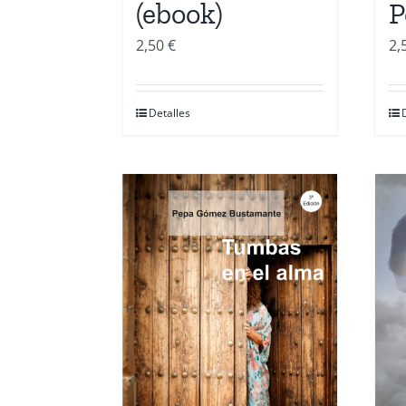
(ebook)
P
2,50
€
2,
Detalles