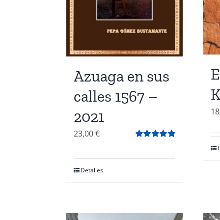
E
Azuaga en sus
K
calles 1567 –
18
2021
23,00
€
Valorado
con
5.00
de 5
Detalles