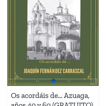
Os acordáis de… Azuaga,
años 40 y 60 (GRATUITO)