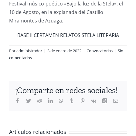
Festival músico-poético «Bajo la luz de la Stela», el
10 de Agosto, en la explanada del Castillo
Miramontes de Azuaga.
BASE II CERTAMEN RELATOS STELA LITERARIA
Por
administrador
|
3 de enero de 2022
|
Convocatorias
|
Sin
comentarios
¡Comparte en redes sociales!
Facebook
Twitter
Reddit
LinkedIn
WhatsApp
Tumblr
Pinterest
Vk
Xing
Correo
electróni
Artículos relacionados