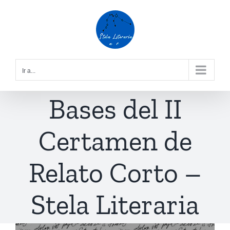
Saltar
al
contenido
Ir a...
Bases del II
Certamen de
Relato Corto –
Stela Literaria