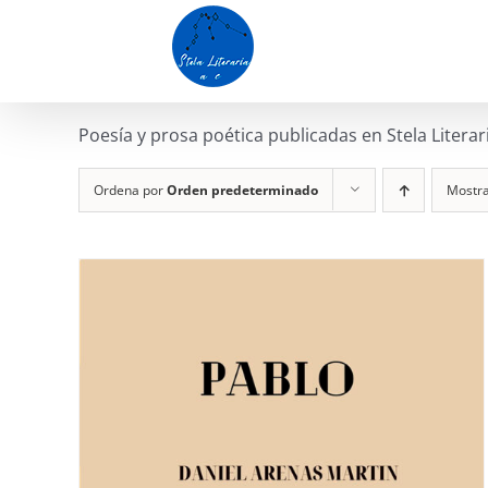
Saltar
al
contenido
Poesía y prosa poética publicadas en Stela Literar
Ordena por
Orden predeterminado
Mostr