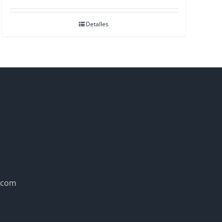
con
3.00
de
5
Detalles
.com