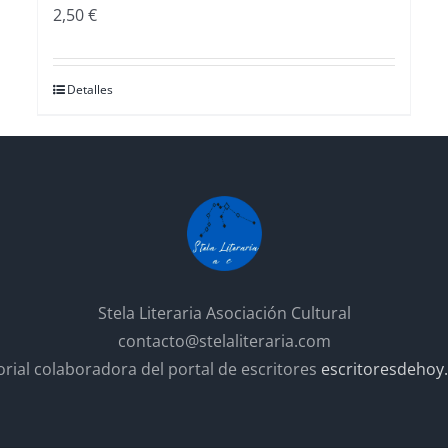
2,50
€
Detalles
Stela Literaria Asociación Cultural
contacto@stelaliteraria.com
orial colaboradora del portal de escritores
escritoresdehoy