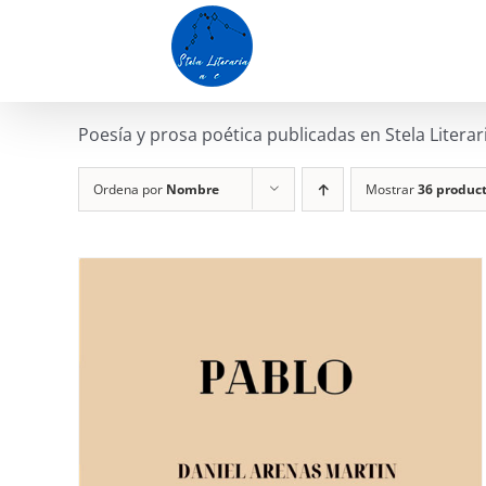
Saltar
al
contenido
Poesía y prosa poética publicadas en Stela Literar
Ordena por
Nombre
Mostrar
36 produc