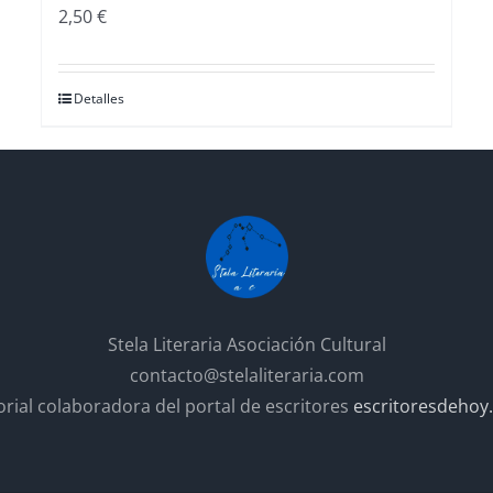
2,50
€
Detalles
Stela Literaria Asociación Cultural
contacto@stelaliteraria.com
orial colaboradora del portal de escritores
escritoresdehoy