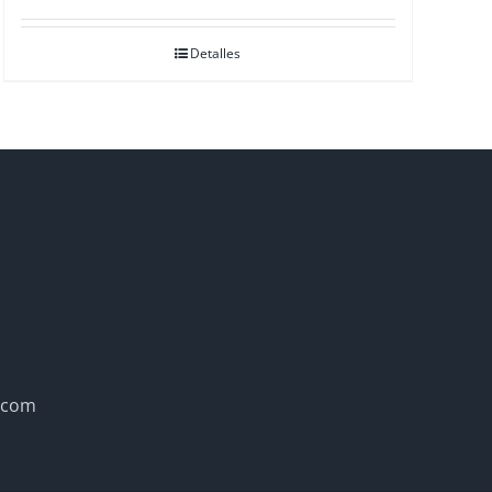
con
3.00
de
5
Detalles
.com